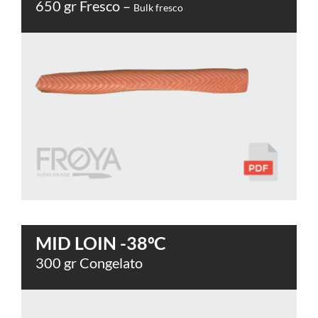
650 gr Fresco –
Bulk fresco
MID LOIN -38ºC
300 gr Congelato